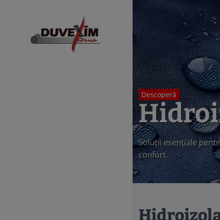
Descoperă
Hidroi
Soluții esențiale pentr
confort.
Hidroizolaț