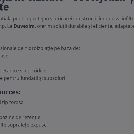
te
nțială pentru protejarea oricărei construcții împotriva infilt
imp. La
Duvexim
, oferim soluții durabile și eficiente, adaptat
sionale de hidroizolație pe bază de:
oase
uretanice și epoxidice
te pentru fundații și subsoluri
succes:
 tip terasă
 bazine de retenție
alte suprafețe expuse