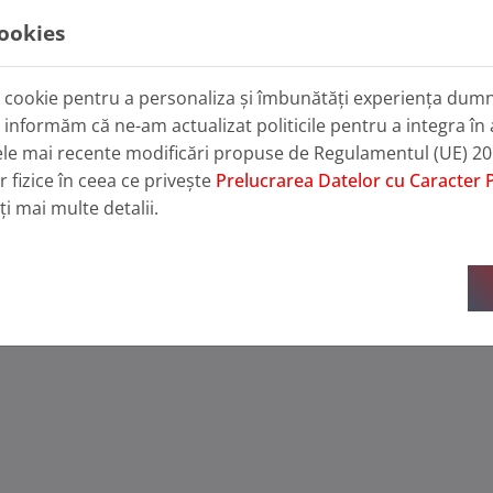
im?
cookies
periență în hidroizolații
testate în timp
tip cookie pentru a personaliza și îmbunătăți experiența du
entă la detalii
 informăm că ne-am actualizat politicile pentru a integra în 
consultanță dedicată
cele mai recente modificări propuse de Regulamentul (UE) 20
 fizice în ceea ce privește
Prelucrarea Datelor cu Caracter 
alizată cu atenție la durabilitate, eficiență și siguranță, pent
ți mai multe detalii.
le meteo.
sonalizată și vezi cum putem proteja și construcția ta.