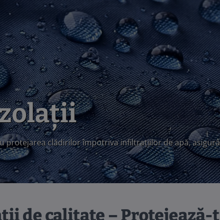
zolații
u protejarea clădirilor împotriva infiltrațiilor de apă, asigur
ii de calitate – Protejează-ț