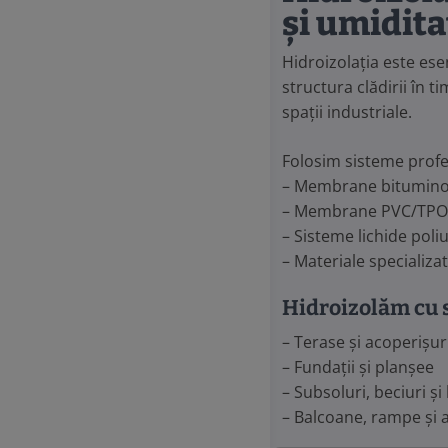
și umidita
Hidroizolația este ese
structura clădirii în t
spații industriale.
Folosim sisteme profe
– Membrane bitumin
– Membrane PVC/TPO
– Sisteme lichide poli
– Materiale specializa
Hidroizolăm cu 
– Terase și acoperișuri
– Fundații și planșee
– Subsoluri, beciuri și
– Balcoane, rampe și 